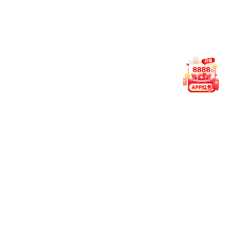
用户口碑推荐
这些评论来自真实用户体验
Leo_X7
这款 App 的赛事更新速度让我很满意，数据准确不
界
卡顿。乐鱼在线登录入口 做得比很多平台稳定多
余
了。