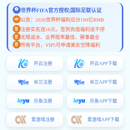
创立初心与品牌愿景
自创立之初，乐鱼在线登录入口就确立了“科技驱动体育创
新”的发展方向，融合赛事直播、数据分析与观赛互动体
验，打造兼具专业性与沉浸感的体育平台。 我们希望通过
技术力量让乐鱼在线登录入口-乐鱼(中国)等体育内容更便
捷、更智能地触达全球用户。