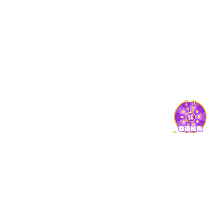
攻防细节决定走势，双方都不愿先犯
错
恒大在进攻端的投入很大，前场球员不断跑动拉扯浦
和防线，试图给核心区域制造射门空间。中场衔接成
为整场比赛的关键环节，传球速度、接应距离、二点
球争夺都直接影响着进攻质量。虽然主队多次把球推
进到危险区域，但浦和的整体协防和落位十分老练，
常常在最后一脚前完成封堵，这让恒大的攻势看上去
热闹，真正形成绝对威胁的次数却并不算多。
浦和红钻的比赛思路始终清楚，领先局面下没有盲目
收缩到禁区里死守，而是中场的压迫和前场的支点作
用，把比赛切成更适合自己的节奏。只要恒大推进稍
有失误，浦和就会立刻尝试把球送向前场，借助快速