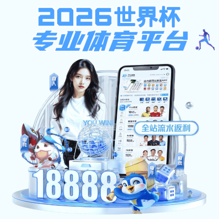
立即注册
乐鱼在线登录入口
带您畅享全
球体育盛事
专业平台，数据精准，
高清直播
覆盖热门体育项
目。
聚焦足球、篮球、电竞等赛事，
每日内容实时更
新
。
极速访问
下载APP